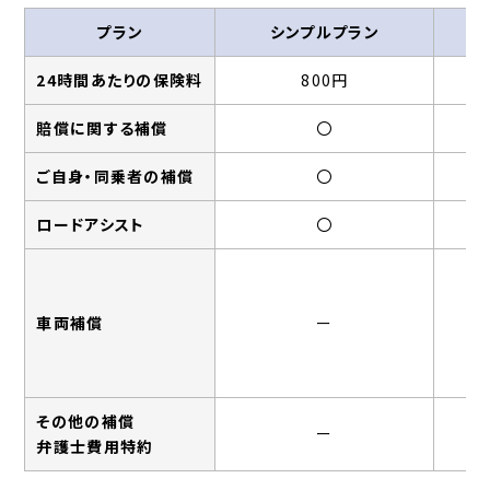
プラン
シンプルプラン
レ
24時間あたりの保険料
800円
賠償に関する補償
〇
ご自身・同乗者の補償
〇
ロードアシスト
〇
対
車両補償
ー
その他の補償
ー
弁護士費用特約