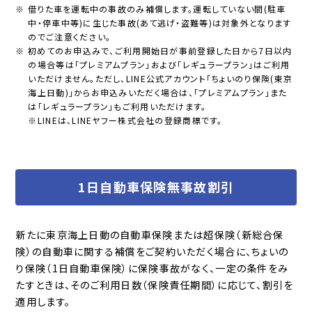
※ 借りた車を運転中の事故のみ補償します。運転していない間(駐車
中・停車中等)に生じた事故(あて逃げ・盗難等)は対象外となります
のでご注意ください。
※ 初めてのお申込みで、ご利用開始日が事前登録した日から7日以内
の場合等は「プレミアムプラン」および「レギュラープラン」はご利用
いただけません。ただし、LINE公式アカウント「ちょいのり保険(東京
海上日動)」からお申込みいただく場合は、「プレミアムプラン」また
は「レギュラープラン」もご利用いただけます。
※LINEは、LINEヤフー株式会社の登録商標です。
1日自動車保険無事故割引
新たに東京海上日動の自動車保険または超保険（新総合保
険）の自動車に関する補償をご契約いただく場合に、ちょいの
り保険（1日自動車保険）に保険事故がなく、一定の条件をみ
たすときは、そのご利用日数（保険責任期間）に応じて、割引を
適用します。