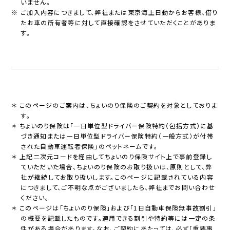
いません。
※ ご加入内容につきまして、弊社または東京海上日動からお客様、借り
たお車の所有者等に対して直接確認をさせていただくことがありま
す。
＊ このページのご案内は、ちょいのり保険のご契約を対象としておりま
す。
＊ ちょいのり保険は「一日単位型ドライバー保険特約（包括方式）に基
づき通知または一日単位型ドライバー保険特約（一般方式）が付帯
された自動車運転者保険」のペットネームです。
＊ 上記二次元コードを経由してちょいのり保険サイト上で事前登録し
ていただいた場合、ちょいのり保険のお取り扱いは、原則として、弊
社が継続してお取り扱いします。このページに記載されている内容
につきまして、ご不明な点がございましたら、弊社までお問い合わせ
ください。
＊ このページは「ちょいのり保険」および「1日自動車保険無事故割引」
の概要を記載したものです。適用できる割引や特約等には一定の条
件がある場合があります。なお、ご契約にあたっては、必ず「重要事